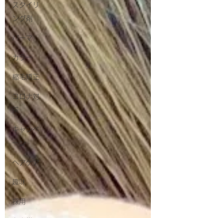
スタイリ
ング剤
パーマ
カラー
縮毛矯正
コロナ対
策
キャンペ
ーン
ヘアケア
趣味
採用