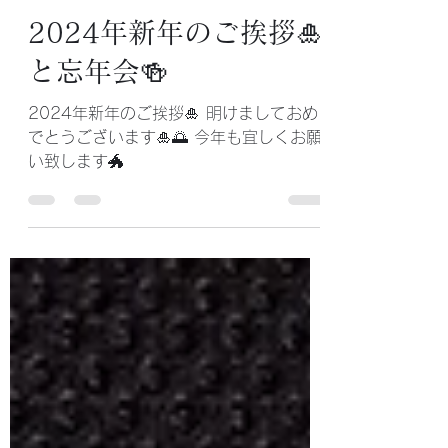
Juri Kuroda
2024年1月4日
読了時間: 1分
2024年新年のご挨拶🎍
と忘年会🍻
2024年新年のご挨拶🎍 明けましておめ
でとうございます🎍🌅 今年も宜しくお願
い致します🐲