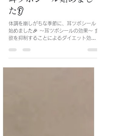
Juri Kuroda
2024年2月1日
読了時間: 1分
耳ツボシール始めまし
た👂
体調を崩しがちな季節に、耳ツボシール
始めました🎉 〜耳ツボシールの効果〜 食
欲を抑制することによるダイエット効果
や美肌効果、頭痛や肩こり、眼精疲労、
生理痛、自律神経の乱れ、不眠、ストレ
スなどの改善に期待できるとされていま
す。 あらゆる身体の不調を耳元のおしゃ
れをしな