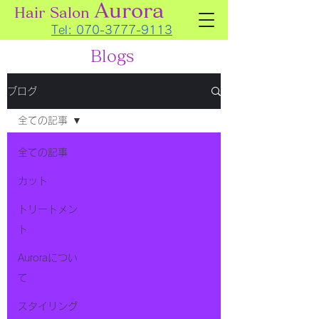
Aurora
Hair Salon
Tel:
070-3777-9113
Blogs
ブログ
全ての記事
全ての記事
カット
トリートメン
ト
Auroraについ
て
スタイリング