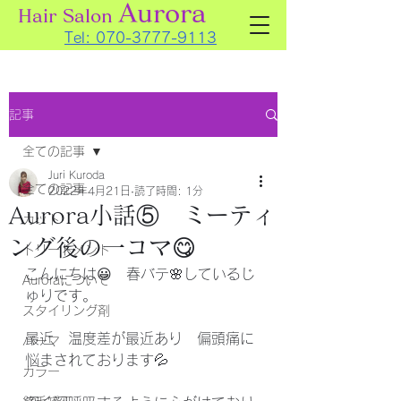
Aurora
Hair Salon
Tel:
070-3777-9113
記事
全ての記事
Juri Kuroda
全ての記事
2022年4月21日
読了時間: 1分
Aurora小話⑤ ミーティ
カット
ング後の一コマ😋
トリートメント
こんにちは😃　春バテ🌸しているじ
Auroraについて
ゅりです。
スタイリング剤
最近　温度差が最近あり　偏頭痛に
パーマ
悩まされております💦
カラー