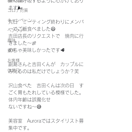
縮毛矯正
深く深呼吸するように心がけており
ます🌬
コロナ対策
キャンペーン
先日　ミーティング終わりにメンバ
ーでご飯食べました😃
ヘアケア
吉田店長のリクエストで　焼肉に行
趣味
きました〜🍖
めちゃ美味しかったです🥩
採用
お客様
副島さんと吉田くんが　カップルに
休業日
みえるのは私だけでしょうか？笑
沢山食べた　吉田くんは次の日　す
ごく胃もたれしている模様でした。
体内年齢は誤魔化せ
ないですね〜😅
美容室　Auroraではスタイリスト募
集中です。